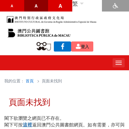
繁
A
A
A
登入
Togg
navig
我的位置：
首頁
> 頁面未找到
頁面未找到
閣下欲瀏覽之網頁已不存在。
閣下可按
這裡
返回澳門公共圖書館網頁。如有需要，亦可與