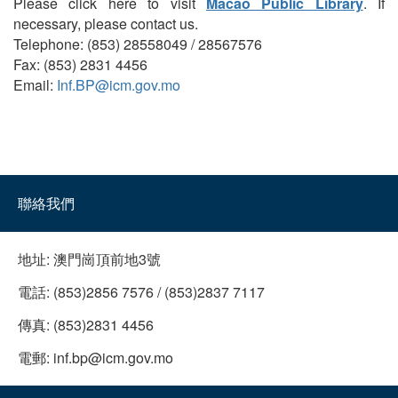
Please click here to visit
Macao Public Library
. If
necessary, please contact us.
Telephone: (853) 28558049 / 28567576
Fax: (853) 2831 4456
Email:
Inf.BP@icm.gov.mo
聯絡我們
地址:
澳門崗頂前地3號
電話:
(853)2856 7576 / (853)2837 7117
傳真:
(853)2831 4456
電郵:
inf.bp@icm.gov.mo