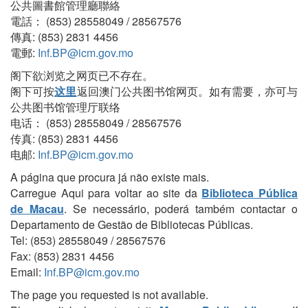
公共圖書館管理廳聯絡
電話： (853) 28558049 / 28567576
傳真: (853) 2831 4456
電郵:
Inf.BP@icm.gov.mo
阁下欲浏览之网页已不存在。
阁下可按
这里
返回澳门公共图书馆网页。如有需要，亦可与
公共图书馆管理厅联络
电话： (853) 28558049 / 28567576
传真: (853) 2831 4456
电邮:
Inf.BP@icm.gov.mo
A página que procura já não existe mais.
Carregue Aqui para voltar ao site da
Biblioteca Pública
de Macau
. Se necessário, poderá também contactar o
Departamento de Gestão de Bibliotecas Públicas.
Tel: (853) 28558049 / 28567576
Fax: (853) 2831 4456
Email:
Inf.BP@icm.gov.mo
The page you requested is not available.