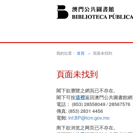
我的位置：
首頁
> 頁面未找到
頁面未找到
閣下欲瀏覽之網頁已不存在。
閣下可按
這裡
返回澳門公共圖書館網
電話： (853) 28558049 / 28567576
傳真: (853) 2831 4456
電郵:
Inf.BP@icm.gov.mo
阁下欲浏览之网页已不存在。