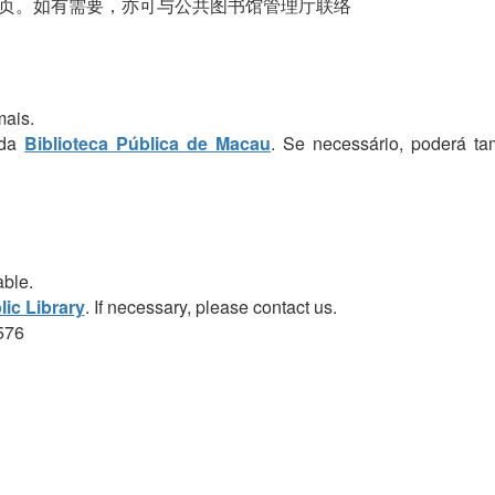
页。如有需要，亦可与公共图书馆管理厅联络
mais.
 da
Biblioteca Pública de Macau
. Se necessário, poderá t
able.
ic Library
. If necessary, please contact us.
576