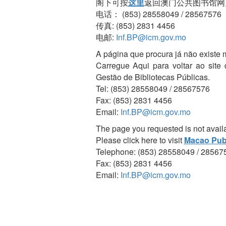
阁下可按
这里
返回澳门公共图书馆网
电话： (853) 28558049 / 28567576
传真: (853) 2831 4456
电邮:
Inf.BP@icm.gov.mo
A página que procura já não existe 
Carregue Aqui para voltar ao site
Gestão de Bibliotecas Públicas.
Tel: (853) 28558049 / 28567576
Fax: (853) 2831 4456
Email:
Inf.BP@icm.gov.mo
The page you requested is not avail
Please click here to visit
Macao Publ
Telephone: (853) 28558049 / 28567
Fax: (853) 2831 4456
Email:
Inf.BP@icm.gov.mo