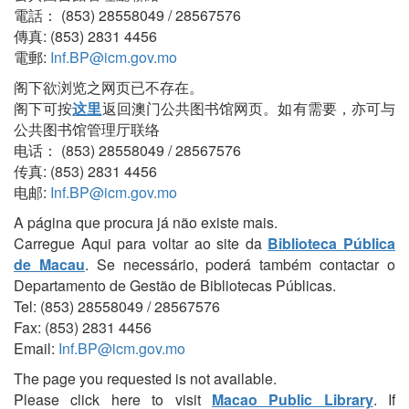
電話： (853) 28558049 / 28567576
傳真: (853) 2831 4456
電郵:
Inf.BP@icm.gov.mo
阁下欲浏览之网页已不存在。
阁下可按
这里
返回澳门公共图书馆网页。如有需要，亦可与
公共图书馆管理厅联络
电话： (853) 28558049 / 28567576
传真: (853) 2831 4456
电邮:
Inf.BP@icm.gov.mo
A página que procura já não existe mais.
Carregue Aqui para voltar ao site da
Biblioteca Pública
de Macau
. Se necessário, poderá também contactar o
Departamento de Gestão de Bibliotecas Públicas.
Tel: (853) 28558049 / 28567576
Fax: (853) 2831 4456
Email:
Inf.BP@icm.gov.mo
The page you requested is not available.
Please click here to visit
Macao Public Library
. If