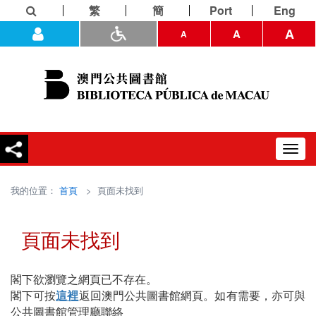
繁
簡
Port
Eng
A
A
A
Toggl
navig
我的位置：
首頁
> 頁面未找到
頁面未找到
閣下欲瀏覽之網頁已不存在。
閣下可按
這裡
返回澳門公共圖書館網頁。如有需要，亦可與
公共圖書館管理廳聯絡