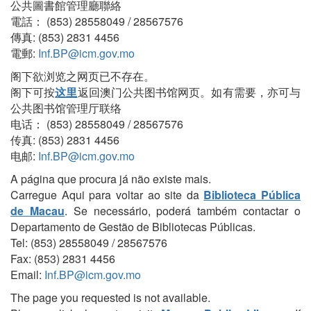
公共圖書館管理廳聯絡
電話： (853) 28558049 / 28567576
傳真: (853) 2831 4456
電郵:
Inf.BP@icm.gov.mo
阁下欲浏览之网页已不存在。
阁下可按
这里
返回澳门公共图书馆网页。如有需要，亦可与
公共图书馆管理厅联络
电话： (853) 28558049 / 28567576
传真: (853) 2831 4456
电邮:
Inf.BP@icm.gov.mo
A página que procura já não existe mais.
Carregue Aqui para voltar ao site da
Biblioteca Pública
de Macau
. Se necessário, poderá também contactar o
Departamento de Gestão de Bibliotecas Públicas.
Tel: (853) 28558049 / 28567576
Fax: (853) 2831 4456
Email:
Inf.BP@icm.gov.mo
The page you requested is not available.