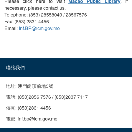
Please click here to visit
Macao Public Library
. If
necessary, please contact us.
Telephone: (853) 28558049 / 28567576
Fax: (853) 2831 4456
Email:
Inf.BP@icm.gov.mo
聯絡我們
地址:
澳門崗頂前地3號
電話:
(853)2856 7576 / (853)2837 7117
傳真:
(853)2831 4456
電郵:
inf.bp@icm.gov.mo