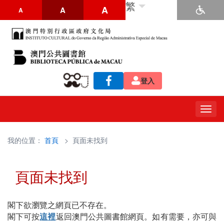
繁
A
A
A
登入
Togg
navig
我的位置：
首頁
> 頁面未找到
頁面未找到
閣下欲瀏覽之網頁已不存在。
閣下可按
這裡
返回澳門公共圖書館網頁。如有需要，亦可與