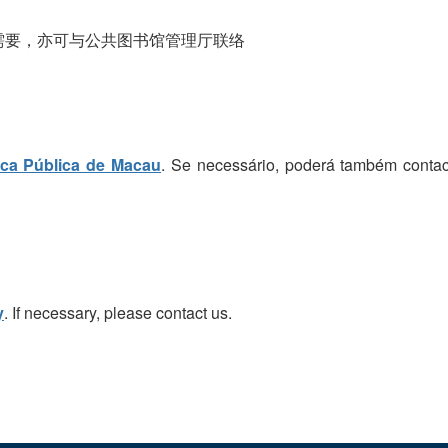
需要，亦可与公共图书馆管理厅联络
eca Pública de Macau
. Se necessário, poderá também contac
y
. If necessary, please contact us.