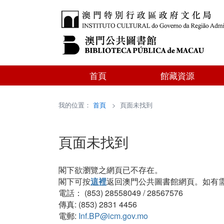
首頁
館藏資源
我的位置：
首頁
> 頁面未找到
頁面未找到
閣下欲瀏覽之網頁已不存在。
閣下可按
這裡
返回澳門公共圖書館網頁。如有
電話： (853) 28558049 / 28567576
傳真: (853) 2831 4456
電郵:
Inf.BP@icm.gov.mo