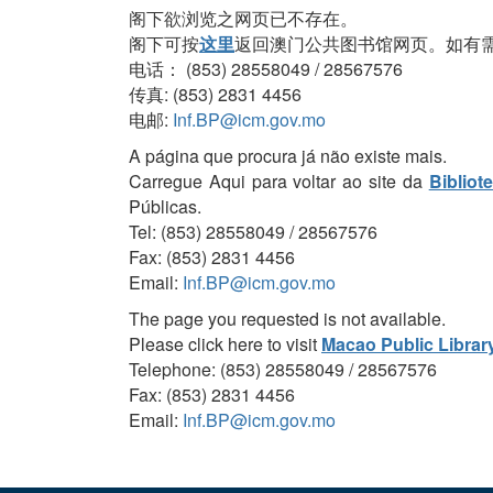
阁下欲浏览之网页已不存在。
阁下可按
这里
返回澳门公共图书馆网页。如有
电话： (853) 28558049 / 28567576
传真: (853) 2831 4456
电邮:
Inf.BP@icm.gov.mo
A página que procura já não existe mais.
Carregue Aqui para voltar ao site da
Bibliot
Públicas.
Tel: (853) 28558049 / 28567576
Fax: (853) 2831 4456
Email:
Inf.BP@icm.gov.mo
The page you requested is not available.
Please click here to visit
Macao Public Librar
Telephone: (853) 28558049 / 28567576
Fax: (853) 2831 4456
Email:
Inf.BP@icm.gov.mo