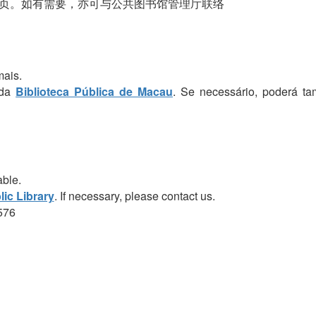
页。如有需要，亦可与公共图书馆管理厅联络
mais.
 da
Biblioteca Pública de Macau
. Se necessário, poderá t
able.
ic Library
. If necessary, please contact us.
576