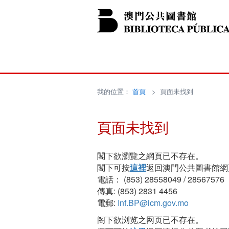
我的位置：
首頁
> 頁面未找到
頁面未找到
閣下欲瀏覽之網頁已不存在。
閣下可按
這裡
返回澳門公共圖書館網
電話： (853) 28558049 / 28567576
傳真: (853) 2831 4456
電郵:
Inf.BP@icm.gov.mo
阁下欲浏览之网页已不存在。