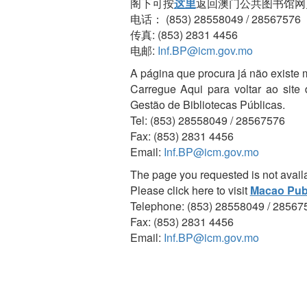
阁下可按
这里
返回澳门公共图书馆网
电话： (853) 28558049 / 28567576
传真: (853) 2831 4456
电邮:
Inf.BP@icm.gov.mo
A página que procura já não existe 
Carregue Aqui para voltar ao site
Gestão de Bibliotecas Públicas.
Tel: (853) 28558049 / 28567576
Fax: (853) 2831 4456
Email:
Inf.BP@icm.gov.mo
The page you requested is not avail
Please click here to visit
Macao Publ
Telephone: (853) 28558049 / 28567
Fax: (853) 2831 4456
Email:
Inf.BP@icm.gov.mo