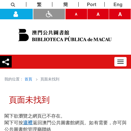
繁
簡
Port
Eng
A
A
A
Toggl
navig
我的位置：
首頁
> 頁面未找到
頁面未找到
閣下欲瀏覽之網頁已不存在。
閣下可按
這裡
返回澳門公共圖書館網頁。如有需要，亦可與
公共圖書館管理廳聯絡