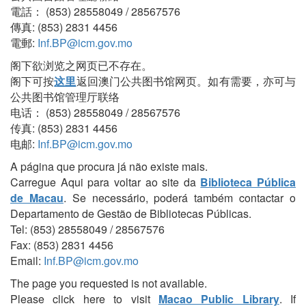
電話： (853) 28558049 / 28567576
傳真: (853) 2831 4456
電郵:
Inf.BP@icm.gov.mo
阁下欲浏览之网页已不存在。
阁下可按
这里
返回澳门公共图书馆网页。如有需要，亦可与
公共图书馆管理厅联络
电话： (853) 28558049 / 28567576
传真: (853) 2831 4456
电邮:
Inf.BP@icm.gov.mo
A página que procura já não existe mais.
Carregue Aqui para voltar ao site da
Biblioteca Pública
de Macau
. Se necessário, poderá também contactar o
Departamento de Gestão de Bibliotecas Públicas.
Tel: (853) 28558049 / 28567576
Fax: (853) 2831 4456
Email:
Inf.BP@icm.gov.mo
The page you requested is not available.
Please click here to visit
Macao Public Library
. If