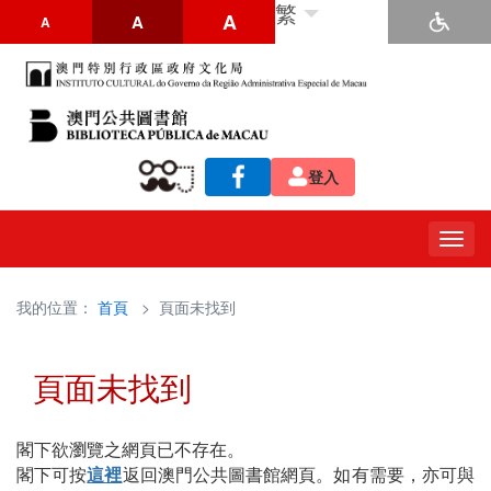
繁
A
A
A
登入
Togg
navig
我的位置：
首頁
> 頁面未找到
頁面未找到
閣下欲瀏覽之網頁已不存在。
閣下可按
這裡
返回澳門公共圖書館網頁。如有需要，亦可與