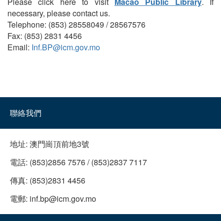
Please click here to visit
Macao Public Library
. If
necessary, please contact us.
Telephone: (853) 28558049 / 28567576
Fax: (853) 2831 4456
Email:
Inf.BP@icm.gov.mo
聯絡我們
地址:
澳門崗頂前地3號
電話:
(853)2856 7576 / (853)2837 7117
傳真:
(853)2831 4456
電郵:
inf.bp@icm.gov.mo