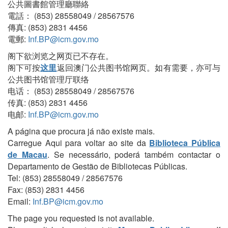
公共圖書館管理廳聯絡
電話： (853) 28558049 / 28567576
傳真: (853) 2831 4456
電郵:
Inf.BP@icm.gov.mo
阁下欲浏览之网页已不存在。
阁下可按
这里
返回澳门公共图书馆网页。如有需要，亦可与
公共图书馆管理厅联络
电话： (853) 28558049 / 28567576
传真: (853) 2831 4456
电邮:
Inf.BP@icm.gov.mo
A página que procura já não existe mais.
Carregue Aqui para voltar ao site da
Biblioteca Pública
de Macau
. Se necessário, poderá também contactar o
Departamento de Gestão de Bibliotecas Públicas.
Tel: (853) 28558049 / 28567576
Fax: (853) 2831 4456
Email:
Inf.BP@icm.gov.mo
The page you requested is not available.