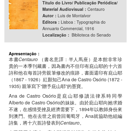
Título do Livro/ Publicação Periódica/
Material Audiovisual：
Centauro
Autor：
Luis de Montalvor
Editora：
Lisboa : Typographia do
Annuario Commercial, 1916
Localização：
Biblioteca do Senado
Apresentação：
本書
Centauro
（書名意譯：半人馬座）是本館非常珍
貴的一本季刊藏書，因為書內不但印有庇山耶的十六首
詩和他在每首詩旁親筆修改的痕跡，書面還印有庇山耶
（1867 - 1926）紅顏知己Ana de Castro Osório (1872 -
1935) 親筆寫下“贈予庇山耶”的墨寶。
Ana de Castro Osório是庇山耶修讀法律系時同學
Alberto de Castro Osório的妹妹。由於庇山耶向她求婚
不遂，在感情受挫及經濟需要下，1894年以教師身份來
到澳門。他在去世之前曾回葡萄牙，Ana就協助他組編
詩集，將十六首詩發表到
Centauro
。