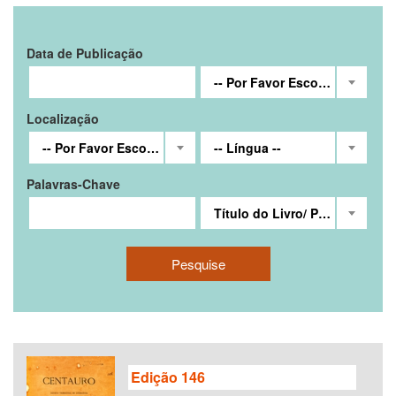
Data de Publicação
-- Por Favor Escolha --
Localização
-- Por Favor Escolha --
-- Língua --
Palavras-Chave
Título do Livro/ Publicação Periódica/ Material Audiovisual
Pesquise
Edição 146