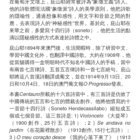
在葡萄牙文壇上，庇山耶經常被評為“象徵主義”詩人。
他的詩歌體現法國“象徵派”詩人的美學原則，他把詩歌
的隱喻性，通過想像和感性，用文字和音節之間的對
應，去表現詩人的“神秘感性”世界。基於此，庇山耶在
來華之前，多愛寫十四行詩（soneto），他把生活的點
滴以隱秘感性的方式表達於詩體之中。
庇山耶1894年來澳門後，生活閒暇時，除了研習中文、
學習中國文化外，也翻譯中國詩歌。大約在1908年，他
從當舖購得一盒明朝時代不知名中國詩人的手稿，當中
有兩首七言律詩、五首五言律詩和一首七言絕句。庇山
耶將這八首漢詩翻譯成葡文，並在1914年9月13日、20
日和10月4日、18日的澳門葡文報
O Progresso
發表。
本書
Centauro
所載的十六首詩當中，有三首詩是仿效了
中國傳統的五言和七言的體裁去創作。他將他慣寫的十
一音節十四行詩（Soneto Hendecassílabo）縮短成五
個或七個音節。這三首詩是: 1)
Violoncelo
《大提琴》
（1900創作, 25行五言詩）；2 )
Se andava no
jardim
《在花園裡散步》（1913創作, 15行七言詩）；
3 )
O meu coração desce
《我的心落下來了》（1913