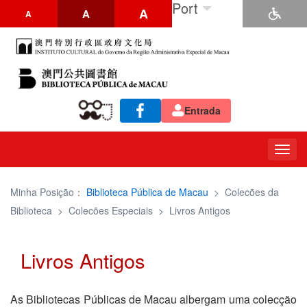
Port
A
A
A
Entrada
Togg
navig
Minha Posição：
Biblioteca Pública de Macau
>
Colecões da
Biblioteca
>
Colecões Especiais
>
Livros Antigos
Livros Antigos
As Bibliotecas Públicas de Macau albergam uma colecção