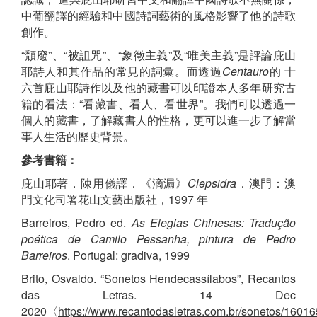
中葡翻譯的經驗和中國詩詞藝術的風格影響了他的詩歌
創作。
“頹廢”、“被詛咒”、“象徵主義”及“唯美主義”是評論庇山
耶詩人和其作品的常見的詞彙。而透過
Centauro
的 十
六首庇山耶詩作以及他的藏書可以印證本人多年研究古
籍的看法：“看藏書、看人、看世界”。我們可以透過一
個人的藏書，了解藏書人的性格，更可以進一步了解當
事人生活的歷史背景。
參考書籍：
庇山耶著．陳用儀譯．《滴漏》
Clepsidra
．澳門：澳
門文化司署花山文藝出版社，1997 年
Barreiros, Pedro ed.
As Elegias Chinesas: Tradução
poética de Camilo Pessanha, pintura de Pedro
Barreiros
. Portugal: gradiva, 1999
Brito, Osvaldo. “Sonetos Hendecassílabos”, Recantos
das Letras. 14 Dec
2020〈
https://www.recantodasletras.com.br/sonetos/1601