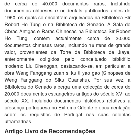
de cerca de 40.000 documentos raros, incluindo
documentos chineses e ocidentais publicados antes de
1950, os quais se encontram arquivados na Biblioteca Sir
Robert Ho Tung e na Biblioteca do Senado. A Sala de
Obras Antigas e Raras Chinesas na Biblioteca Sir Robert
Ho Tung, contém actualmente cerca de 20.000
documentos chineses raros, incluindo 16 itens de grande
valor, provenientes da Torre da Biblioteca de Jiaye,
anteriormente coligidos pelo conceituado bibliófilo
moderno Liu Chenggan, destacando-se, em particular, a
obra Weng Fanggang zuan si ku ti yao gao (Sinopses de
Weng Fanggang do Siku Quanshu). Por sua vez, a
Biblioteca do Senado alberga uma colecção de cerca de
20.000 documentos estrangeiros antigos do século XVI ao
século XX, incluindo documentos históricos relativos à
presença portuguesa no Extremo Oriente e documentação
sobre os requisitos de Portugal nas suas colónias
ultramarinas.
Antigo Livro de Recomendações