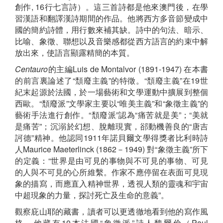
創作, 16行七言詩）。這三首詩都是他來澳門後，在學
習漢語和翻譯漢詩期間的作品。他將西方多音節變成中
國的簡約詩體，用行數來補其缺。詩中的句法、暗示、
比喻、象徵、聯想以及音樂感都從西方語言的約束中解
放出來，使語言顯露精簡的本質。
Centauro
的主編Luis de Montalvor (1891-1947) 在本書
的前言裏論述了“頹廢主義”的特徵。“頹廢主義”在19世
紀末起源於法國，於一場藝術和文學運動中擴展到整個
西歐。“頹廢派”文學家主要以“唯美主義”和“象徵主義”的
藝術手法進行創作。“頹廢派”認為“痛苦就是美”；“美就
是痛苦”；沉溺於幻想、脫離現實，郤動機善良的“唐吉
訶德”精神。他認同1911年諾貝爾文學得獎者比利時詩
人Maurice Maeterlinck (1862－1949) 對“象徵主義”所下
的定義：“世界是由可見的事物與不可見的事物、可見
的人與不可見的心所維繫。作家不應停留在表面可見現
象的描寫，而應直入精神世界，透視人類的靈魂和宇宙
中超現象的力量，探討死亡及生命的意義”。
觀察庇山耶的藏書，讀者可以更透徹地看到他的寫作風
格。他藏有10本法國“象徵派”詩人魏爾倫（Paul