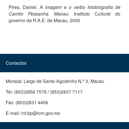
Pires, Daniel.
A imagem e o verbo fotobiografia de
Camilo Pessanha
. Macau: Instituto Cultural do
governo da R.A.E. de Macau, 2005
Contactos
Morada:
Largo de Santo Agostinho N.º 3, Macau
Tel:
(853)2856 7576 / (853)2837 7117
Fax:
(853)2831 4456
E-mail:
inf.bp@icm.gov.mo