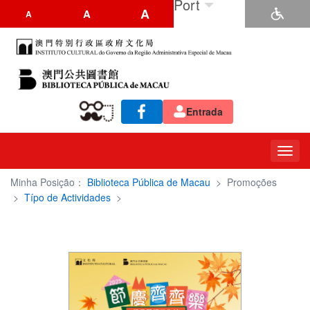
Port
A
A
A
Entrada
Toggl
navig
Minha Posição：
Biblioteca Pública de Macau
>
Promoções
>
Típo de Actividades
>