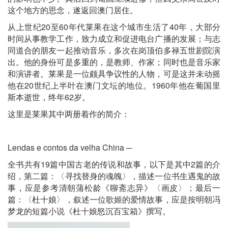
这个地方的思念，遂返回澳门居住。
从上世纪20至60年代莱果在这个城市生活了40年，大部分
时间从事教学工作，致力成立和促进电台广播的发展；与志
同道合的朋友一起推动音乐，多次在岗顶伯多禄五世剧院演
出。他的身份可是多重的，是教师、作家；同时也是音乐家
和演讲者。莱果是一位颇具争议性的人物，可是这并未动摇
他在20世纪上半叶在澳门文坛的地位。1960年他在葡国里
斯本逝世，终年62岁。
这里是莱果其中两册着作的简介：
Lendas e contos da velha China ─
全书共有19篇中国古老的传说和故事，以下是其中2篇的介
绍，第二篇：〈寻找替身的魂魄〉，描述一位书生遇鬼的故
事，应是参考清朝蒲松龄《聊斋志异》〈画皮〉；最后一
篇：〈杜十娘〉，叙述一位歌姬的爱情故事，应是按明朝冯
梦龙的短篇小说《杜十娘怒沉百宝箱》撰写。