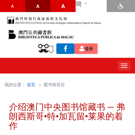
簡
A
A
A
登录
Togg
navig
我的位置：
首页
> 图书馆背后
介绍澳门中央图书馆藏书 ─ 弗
朗西斯哥•特•加瓦留•莱果的着
作