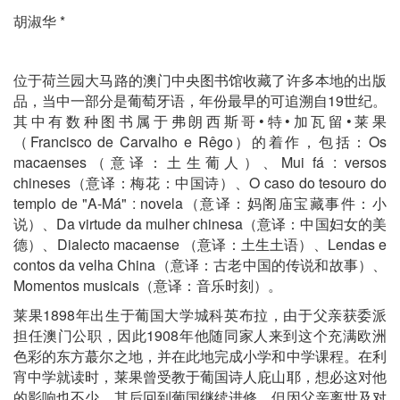
胡淑华 *
位于荷兰园大马路的澳门中央图书馆收藏了许多本地的出版
品，当中一部分是葡萄牙语，年份最早的可追溯自19世纪。
其中有数种图书属于弗朗西斯哥•特•加瓦留•莱果
（Francisco de Carvalho e Rêgo）的着作，包括：Os
macaenses（意译：土生葡人）、Mui fá : versos
chineses（意译：梅花：中国诗）、O caso do tesouro do
templo de "A-Má" : novela（意译：妈阁庙宝藏事件：小
说）、Da virtude da mulher chinesa（意译：中国妇女的美
德）、Dialecto macaense （意译：土生土语）、Lendas e
contos da velha China（意译：古老中国的传说和故事）、
Momentos musicais（意译：音乐时刻）。
莱果1898年出生于葡国大学城科英布拉，由于父亲获委派
担任澳门公职，因此1908年他随同家人来到这个充满欧洲
色彩的东方蕞尔之地，并在此地完成小学和中学课程。在利
宵中学就读时，莱果曾受教于葡国诗人庇山耶，想必这对他
的影响也不少。其后回到葡国继续进修，但因父亲离世及对