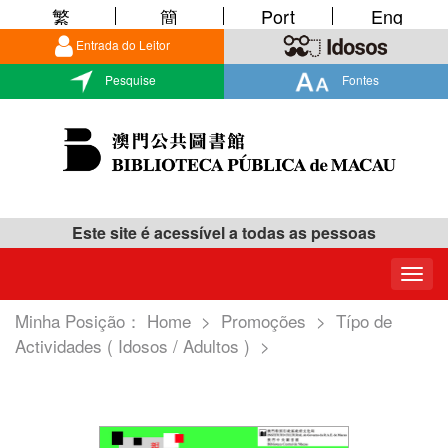
繁
簡
Port
Eng
Entrada do Leitor
Pesquise
Fontes
Este site é acessível a todas as pessoas
Togg
navig
Minha Posição：
Home
>
Promoções
>
Típo de
Actividades ( Idosos / Adultos )
>