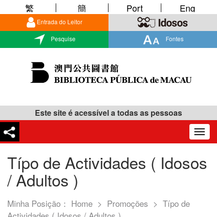
繁
簡
Port
Eng
Entrada do Leitor
Pesquise
Fontes
Este site é acessível a todas as pessoas
Togg
navig
Típo de Actividades ( Idosos
/ Adultos )
Minha Posição：
Home
>
Promoções
>
Típo de
Actividades ( Idosos / Adultos )