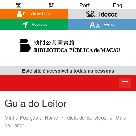
繁
簡
Port
Eng
Entrada do Leitor
Pesquise
Fontes
Este site é acessível a todas as pessoas
Togg
navig
Guia do Leitor
Minha Posição：
Home
>
Guia de Serviços
>
Guia
do Leitor