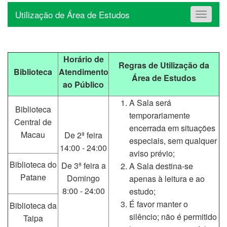
Utilização de Área de Estudos
Toggle
navigat
Horário de
Regras de Utilização da
Biblioteca
Atendimento
Área de Estudos
ao Público
A Sala será
Biblioteca
temporariamente
Central de
encerrada em situações
Macau
De 2ª feira
especiais, sem qualquer
14:00 - 24:00
aviso prévio;
Biblioteca do
De 3ª feira a
A Sala destina-se
Patane
Domingo
apenas à leitura e ao
8:00 - 24:00
estudo;
É favor manter o
Biblioteca da
silêncio; não é permitido
Taipa