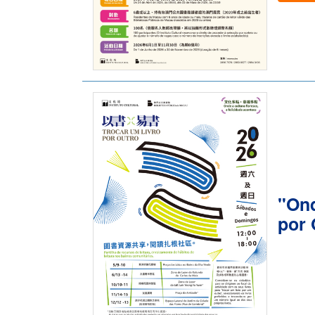
"Ond
por 