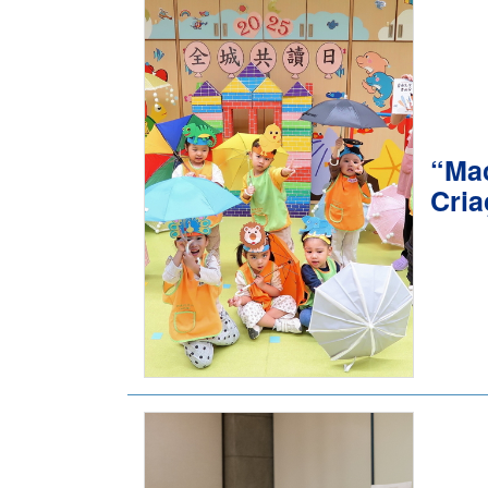
“Mac
Cria