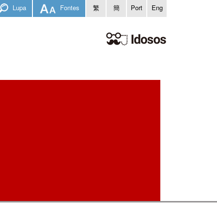
Lupa
Fontes
繁
簡
Port
Eng