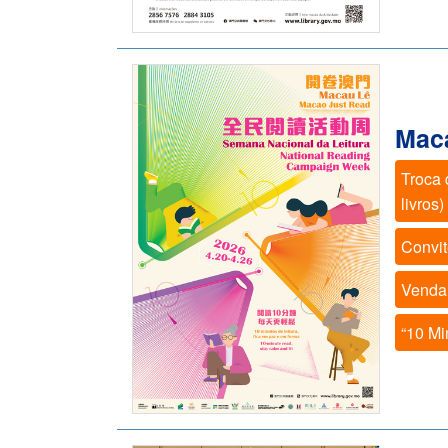
Maca
Troca 
livros
Convit
Venda 
“10 Mi