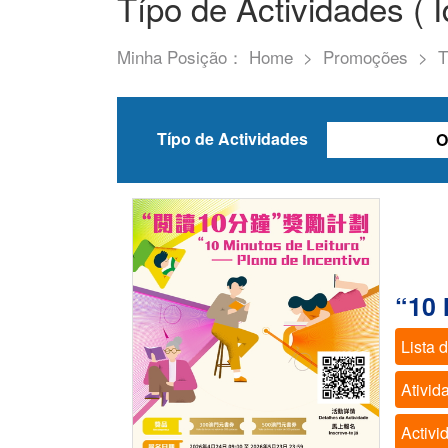
Típo de Actividades ( I
Minha Posição：
Home
>
Promoções
>
T
Típo de Actividades
O
“10 
Lista 
Ativid
Activi