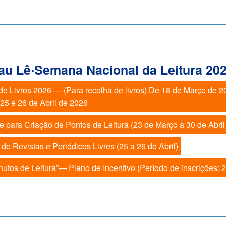
u Lê‧Semana Nacional da Leitura 20
de Livros 2026 — (Para recolha de livros) De 18 de Março de 20
) 25 e 26 de Abril de 2026
e para Criação de Pontos de Leitura (23 de Março a 30 de Abril
de Revistas e Periódicos Livres (25 a 26 de Abril)
nutos de Leitura”— Plano de Incentivo (Período de inscrições: 2