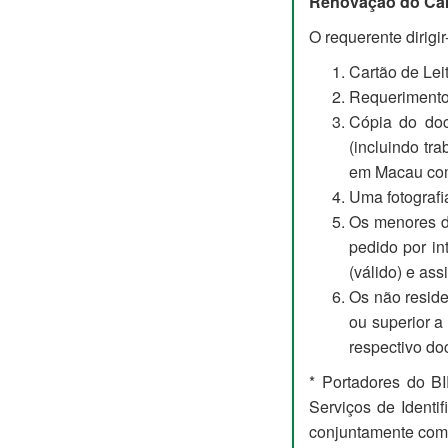
Renovação do Cart
O requerente dirigi
Cartão de Lei
Requerimento 
Cópia do doc
(incluindo tr
em Macau com 
Uma fotografia
Os menores d
pedido por in
(válido) e ass
Os não reside
ou superior a
respectivo do
* Portadores do B
Serviços de Identi
conjuntamente com o