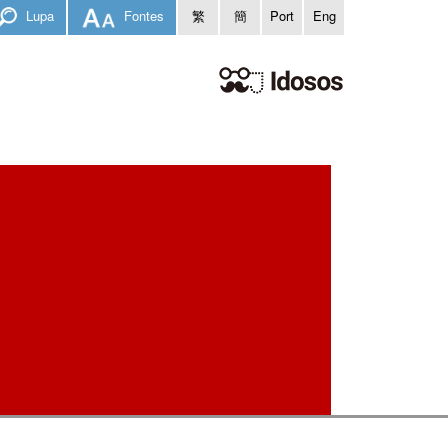
Lupa
Fontes
繁
簡
Port
Eng