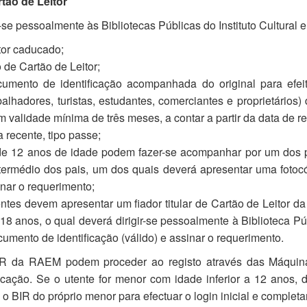
ão de Leitor
r-se pessoalmente às Bibliotecas Públicas do Instituto Cultural e
tor caducado;
de Cartão de Leitor;
umento de identificação acompanhada do original para efeito
abalhadores, turistas, estudantes, comerciantes e proprietário
validade mínima de três meses, a contar a partir da data de r
 recente, tipo passe;
e 12 anos de idade podem fazer-se acompanhar por um dos p
termédio dos pais, um dos quais deverá apresentar uma fotoc
inar o requerimento;
ntes devem apresentar um fiador titular de Cartão de Leitor d
 18 anos, o qual deverá dirigir-se pessoalmente à Biblioteca 
cumento de identificação (válido) e assinar o requerimento.
IR da RAEM podem proceder ao registo através das Máquin
ficação. Se o utente for menor com idade inferior a 12 anos, 
 BIR do próprio menor para efectuar o login inicial e complet