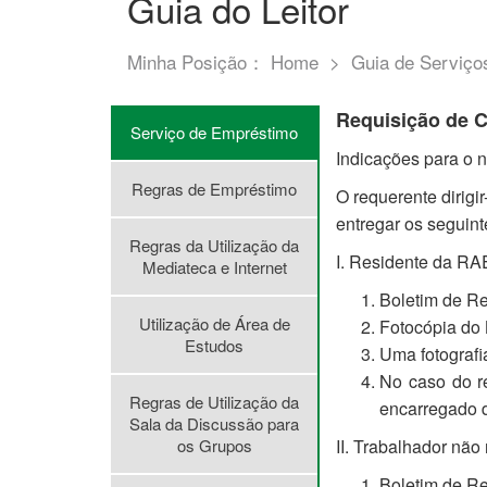
Guia do Leitor
Minha Posição：
Home
>
Guia de Serviço
Requisição de C
Serviço de Empréstimo
Indicações para o 
Regras de Empréstimo
O requerente dirigi
entregar os seguin
Regras da Utilização da
I. Residente da RA
Mediateca e Internet
Boletim de Re
Utilização de Área de
Fotocópia do B
Estudos
Uma fotografia
No caso do re
Regras de Utilização da
encarregado 
Sala da Discussão para
os Grupos
II. Trabalhador não
Boletim de Re