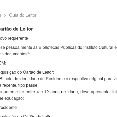
s
>
Guia do Leitor
artão de Leitor
novo requerente
r-se pessoalmente às Bibliotecas Públicas do Instituto Cultura
tes documentos*:
EM:
quisição do Cartão de Leitor;
ilhete de Identidade de Residente e respectivo original para ve
 recente, tipo passe;
querente ter entre 4 e 12 anos de idade, deve apresentar fo
de educação;
 residente
quisição do Cartão de Leitor;