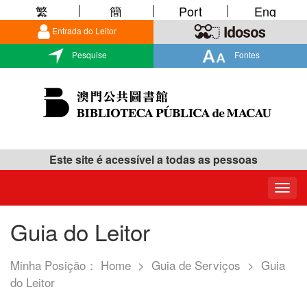
繁
簡
Port
Eng
Entrada do Leitor
Pesquise
Fontes
Este site é acessível a todas as pessoas
Togg
navig
Guia do Leitor
Minha Posição：
Home
>
Guia de Serviços
>
Guia
do Leitor