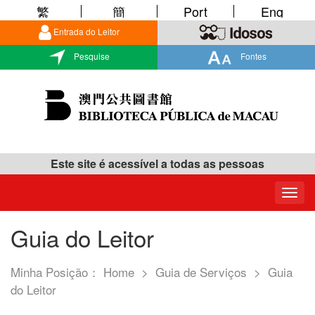
繁
簡
Port
Eng
Entrada do Leitor
Pesquise
Fontes
Este site é acessível a todas as pessoas
Togg
navig
Guia do Leitor
Minha Posição：
Home
>
Guia de Serviços
>
Guia
do Leitor