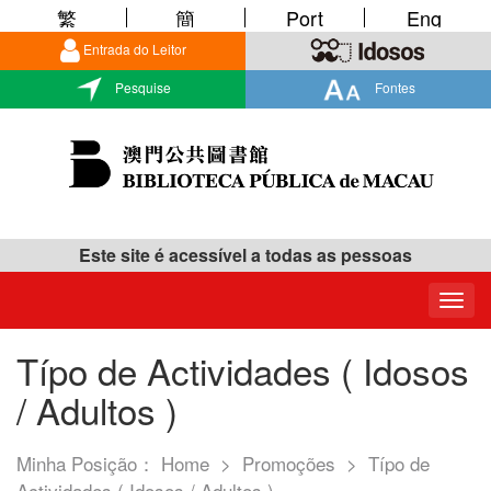
繁
簡
Port
Eng
Entrada do Leitor
Pesquise
Fontes
Este site é acessível a todas as pessoas
Togg
navig
Típo de Actividades ( Idosos
/ Adultos )
Minha Posição：
Home
>
Promoções
>
Típo de
Actividades ( Idosos / Adultos )