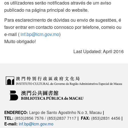
os utilizadores serão notificados através de um aviso
publicado na página principal do website.
Para esclarecimento de dúvidas ou envio de sugestões, é
favor entrar em contacto connosco por telefone, correio ou
e-mail (
inf.bp@icm.gov.mo
)
Muito obrigado!
Last Updated: April 2016
ENDEREÇO:
Largo de Santo Agostinho N.o 3, Macau
|
TEL:
(853)2856 7576 / (853)2837 7117
|
FAX:
(853)2831 4456
|
E-mail:
inf.bp@icm.gov.mo