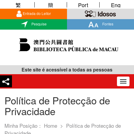
繁
簡
Port
Eng
Entrada do Leitor
Pesquise
Fontes
Este site é acessível a todas as pessoas
Togg
navig
Política de Protecção de
Privacidade
Minha Posição：
Home
>
Política de Protecção de
Privacidade