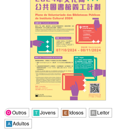
Outros
Jovens
Idosos
Leitor
Adultos