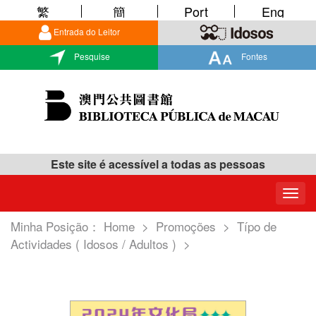
繁
簡
Port
Eng
Entrada do Leitor
Pesquise
Fontes
Este site é acessível a todas as pessoas
Togg
navig
Minha Posição：
Home
>
Promoções
>
Típo de
Actividades ( Idosos / Adultos )
>