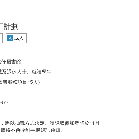
工計劃
成人
氹仔圖書館
職及退休人士、就讀學生。
讀者服務項目15人）
677
，將以抽籤方式決定。獲錄取參加者將於11月
錄取將不會收到手機短訊通知。