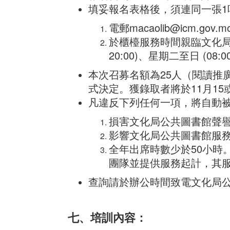
填妥報名表格後，須連同一張
電郵macaolib@icm.g
於櫃檯服務時間親臨文化局轄
20:00)、星期二至日 (08:
本次召募名額為25人（閱讀推
式決定。獲錄取者將於11月1
凡違反下列任何一項，將自動
損害文化局公共圖書館聲
影響文化局公共圖書館服
全年出席時數少於50小時
團隊並提供服務起計，其
查詢請於辦公時間致電文化局公共圖書館
七、培訓內容：