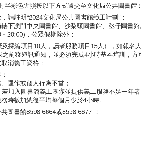
1吋半彩色近照按以下方式遞交至文化局公共圖書館
ov.mo，請註明“2024文化局公共圖書館義工計劃”；
下澳門中央圖書館、沙梨頭圖書館、氹仔圖書館。櫃檯
00 - 20:00)，公眾假期除外；
廣及採編項目10人，讀者服務項目15人），如報名
5或之前獲短訊通知，並必須完成4小時基本培訓，
被取消義工資格：
譽；
務、運作或個人行為不當；
。若加入圖書館義工團隊並提供義工服務不足一年
服務時數加總後平均每個月少於4小時。
8598 6664或8598 6677 ；