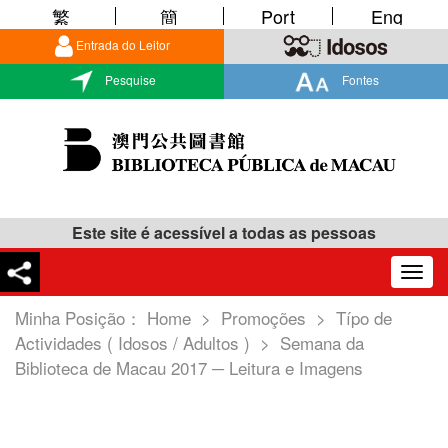
繁
簡
Port
Eng
Entrada do Leitor
Pesquise
Fontes
Este site é acessível a todas as pessoas
Togg
navig
Minha Posição：
Home
>
Promoções
>
Típo de
Actividades ( Idosos / Adultos )
>
Semana da
Biblioteca de Macau 2017 ─ Leitura e Imagens