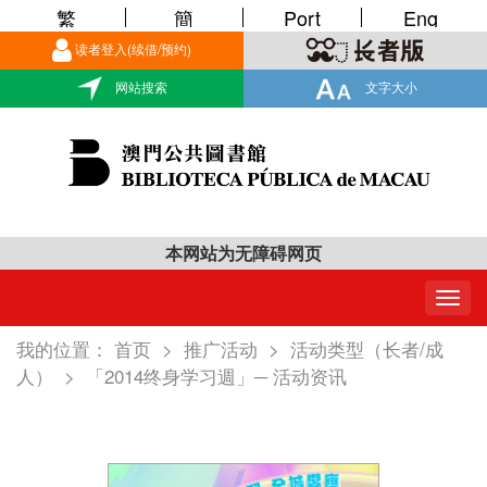
繁
簡
Port
Eng
读者登入(续借/预约)
网站搜索
文字大小
本网站为无障碍网页
Togg
navig
我的位置：
首页
>
推广活动
>
活动类型（长者/成
人）
>
「2014终身学习週」─ 活动资讯