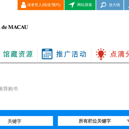
读者登入(续借/预约)
网站搜索
放大镜
推荐购书
所有栏位关键字