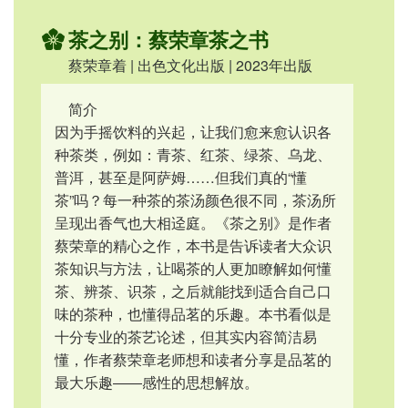
茶之别：蔡荣章茶之书
蔡荣章着 | 出色文化出版 | 2023年出版
简介
因为手摇饮料的兴起，让我们愈来愈认识各
种茶类，例如：青茶、红茶、绿茶、乌龙、
普洱，甚至是阿萨姆……但我们真的“懂
茶”吗？每一种茶的茶汤颜色很不同，茶汤所
呈现出香气也大相迳庭。《茶之别》是作者
蔡荣章的精心之作，本书是告诉读者大众识
茶知识与方法，让喝茶的人更加瞭解如何懂
茶、辨茶、识茶，之后就能找到适合自己口
味的茶种，也懂得品茗的乐趣。本书看似是
十分专业的茶艺论述，但其实内容简洁易
懂，作者蔡荣章老师想和读者分享是品茗的
最大乐趣――感性的思想解放。