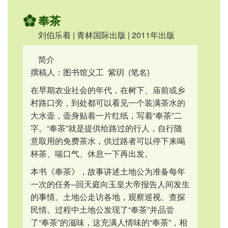
奉茶
刘伯乐着 | 青林国际出版 | 2011年出版
简介
撰稿人：图书馆义工 紫玥 (笔名)
在早期农业社会的年代，在树下、庙前或乡
村路口旁，到处都可以看见一个装满茶水的
大水壶，壶身贴着一片红纸，写着“奉茶”二
字。“奉茶”就是提供给路过的行人，自行随
意取用的免费茶水，供过路者可以停下来喝
杯茶、喘口气、休息一下再出发。
本书《奉茶》，故事讲述土地公为准备每年
一次的任务–回天庭向玉皇大帝报告人间发生
的事情。土地公走访各地，观察巡视、查探
民情。过程中土地公发现了“奉茶”并品尝
了“奉茶”的滋味，这充满人情味的“奉茶”，相