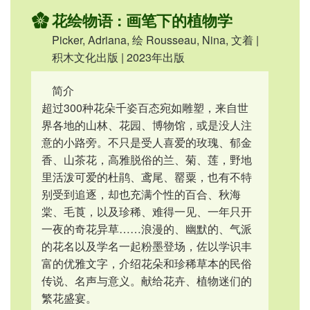
花绘物语 : 画笔下的植物学
Picker, Adriana, 绘 Rousseau, Nina, 文着 |
积木文化出版 | 2023年出版
简介
超过300种花朵千姿百态宛如雕塑，来自世
界各地的山林、花园、博物馆，或是没人注
意的小路旁。不只是受人喜爱的玫瑰、郁金
香、山茶花，高雅脱俗的兰、菊、莲，野地
里活泼可爱的杜鹃、鸢尾、罂粟，也有不特
别受到追逐，却也充满个性的百合、秋海
棠、毛莨，以及珍稀、难得一见、一年只开
一夜的奇花异草……浪漫的、幽默的、气派
的花名以及学名一起粉墨登场，佐以学识丰
富的优雅文字，介绍花朵和珍稀草本的民俗
传说、名声与意义。献给花卉、植物迷们的
繁花盛宴。