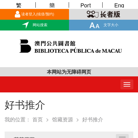
繁
簡
Port
Eng
读者登入(续借/预约)
网站搜索
文字大小
本网站为无障碍网页
Togg
navig
好书推介
我的位置：
首页
>
馆藏资源
>
好书推介