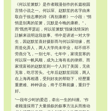
《何以笙箫默》是作者顾漫创作的长篇校园
言情小说之一。何以琛、赵默笙的名字由来
取自于徐志摩的诗《再别康桥》一小段：“悄
悄是别离的笙箫，沉默是今晚的康桥。”，
而“既然琴瑟起，何以笙箫默”指缘浅情深的
註解来说明这段故事。书中是讲述一对大学
生，因赵默笙喜好摄影而与何以琛结缘，然
而造化弄人，两人大学尚未毕业，却不得不
劳燕分飞，一别七年。七年中，家境贫寒的
何以琛一帆风顺，成为上海有名的律师。而
家境富裕的赵默笙则一个人到了美国，无依
无靠，吃尽苦头。七年后赵默笙回国，两人
在上海再相遇，受到好友的帮助下，经歷重
重磨难、种种误会，终于尽释前嫌，重归于
好。
“一段年少时的爱恋，牵出一生的纠缠。”作
者顾漫採用了大量插叙的叙事方法从而推动