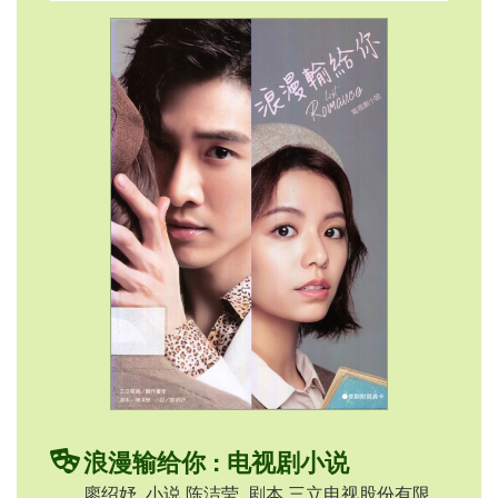
浪漫输给你 : 电视剧小说
廖绍妤, 小说 陈洁莹, 剧本 三立电视股份有限