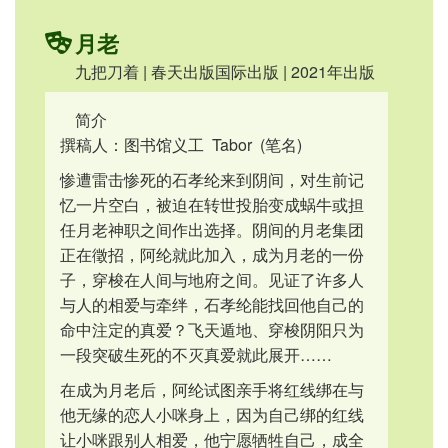
月老
九把刀着 | 春天出版国际出版 | 2021年出版
简介
撰稿人：图书馆义工 Tabor (笔名)
惨遭雷击惨死的石孝纶来到阴间，对生前记
忆一片空白，被迫在转世投胎变成蜗牛或担
任月老神职之间作出选择。阴间的月老集团
正在徵招，阿纶就此加入，成为月老的一份
子，穿梭在人间与地府之间。见证了许多人
与人的相爱与牵绊，石孝纶能找回他自己的
命中注定的真爱？飞天遁地、穿梭阴阳只为
一段突破生死的不灭真爱就此展开……
在成为月老后，阿纶试图亲手将红线绑在与
他无缘的恋人小咪身上，因为自己绑的红线
让小咪跟别人相爱，他宁愿牺牲自己，成全