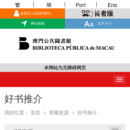
繁
簡
Port
Eng
读者登入(续借/预约)
网站搜索
文字大小
本网站为无障碍网页
Togg
navig
好书推介
我的位置：
首页
>
馆藏资源
>
好书推介