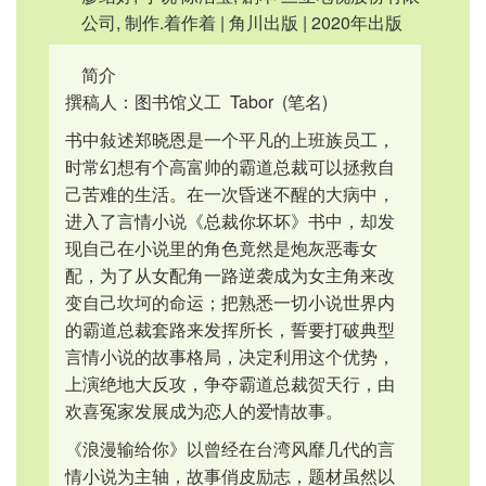
公司, 制作.着作着 | 角川出版 | 2020年出版
简介
撰稿人：图书馆义工 Tabor (笔名)
书中敍述郑晓恩是一个平凡的上班族员工，
时常幻想有个高富帅的霸道总裁可以拯救自
己苦难的生活。在一次昏迷不醒的大病中，
进入了言情小说《总裁你坏坏》书中，却发
现自己在小说里的角色竟然是炮灰恶毒女
配，为了从女配角一路逆袭成为女主角来改
变自己坎坷的命运；把熟悉一切小说世界内
的霸道总裁套路来发挥所长，誓要打破典型
言情小说的故事格局，决定利用这个优势，
上演绝地大反攻，争夺霸道总裁贺天行，由
欢喜冤家发展成为恋人的爱情故事。
《浪漫输给你》以曾经在台湾风靡几代的言
情小说为主轴，故事俏皮励志，题材虽然以