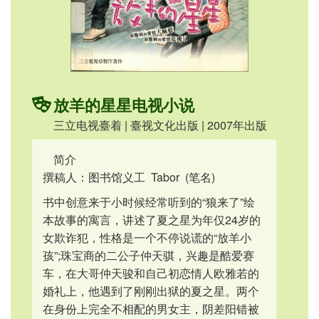
放羊的星星电视小说
三立电视臺着 | 臺视文化出版 | 2007年出版
简介
撰稿人：图书馆义工 Tabor (笔名)
书中创意来于小时候经常听到的“狼来了”绘
本故事的寓言，讲述了夏之星为年仅24岁的
女欺诈犯，性格是一个不停说谎的“放羊小
孩”;珠宝商的二公子仲天骐，兴趣是酷爱赛
车，在大哥仲天骏和自己初恋情人欧雅若的
婚礼上，他遇到了刚刚出狱的夏之星。两个
在身份上完全不相配的男女主，阴差阳错被