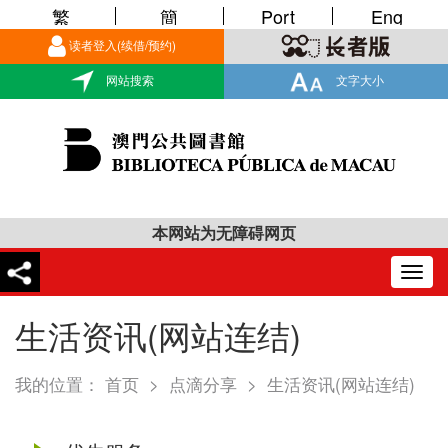
繁
簡
Port
Eng
读者登入(续借/预约)
网站搜索
文字大小
本网站为无障碍网页
Togg
navig
生活资讯(网站连结)
我的位置：
首页
>
点滴分享
>
生活资讯(网站连结)