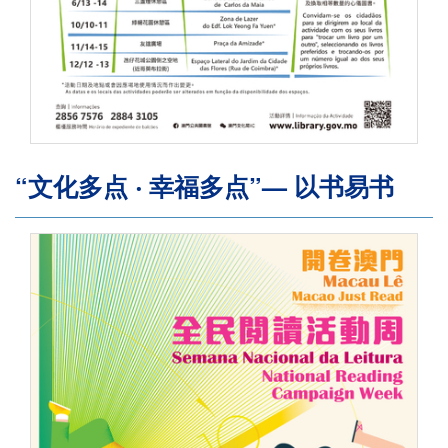
“文化多点 ‧ 幸福多点”— 以书易书