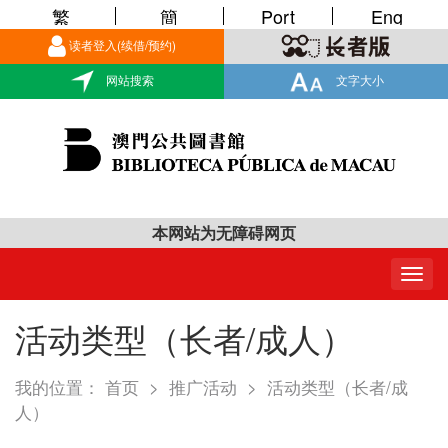
繁
簡
Port
Eng
读者登入(续借/预约)
网站搜索
文字大小
本网站为无障碍网页
Togg
navig
活动类型（长者/成人）
我的位置：
首页
>
推广活动
>
活动类型（长者/成
人）