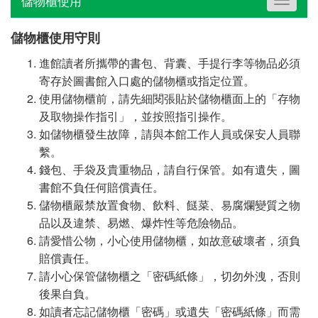
儲物櫃使用
Toggle
navigat
儲物櫃使用守則
進館讀者所攜帶的書包、背囊、手提行李等物品必須
寄存於圖書館入口處的儲物櫃或指定位置。
使用儲物櫃前，請先細閱張貼於儲物櫃面上的「存物
及取物操作指引」，並按照指引操作。
如儲物櫃發生故障，請與本館工作人員或保安人員聯
繫。
錢包、手袋及貴重物品，請自行保管。如有遺失，圖
書館不負任何賠償責任。
儲物櫃嚴禁放置食物、飲料、餸菜、易腐爛變質之物
品以及違禁、易燃、爆炸性等危險物品。
請愛惜公物，小心使用儲物櫃，如故意破壞者，須負
賠償責任。
請小心保管儲物櫃之「密碼紙條」，切勿外洩，否則
後果自負。
如讀者忘記儲物櫃「密碼」或遺失「密碼紙條」而需