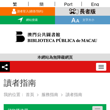
繁
簡
Port
Eng
讀者登入(續借/預約)
網站搜索
文字大小
本網站為無障礙網頁
Togg
navig
讀者指南
我的位置：
首頁
>
服務指南
>
讀者指南