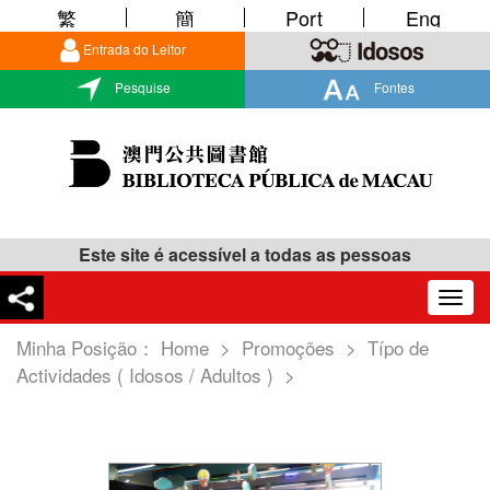
繁
簡
Port
Eng
Entrada do Leitor
Pesquise
Fontes
Este site é acessível a todas as pessoas
Togg
navig
Minha Posição：
Home
>
Promoções
>
Típo de
Actividades ( Idosos / Adultos )
>