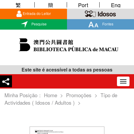
繁
簡
Port
Eng
Entrada do Leitor
Pesquise
Fontes
Este site é acessível a todas as pessoas
Togg
navig
Minha Posição：
Home
>
Promoções
>
Típo de
Actividades ( Idosos / Adultos )
>