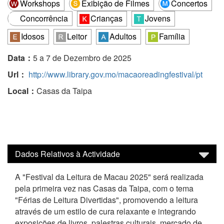
Workshops
Exibição de Filmes
Concertos
Concorrência
Crianças
Jovens
Idosos
Leitor
Adultos
Família
Data：
5 a 7 de Dezembro de 2025
Url：
http://www.library.gov.mo/macaoreadingfestival/pt
Local：
Casas da Taipa
Dados Relativos à Actividade
A "Festival da Leitura de Macau 2025" será realizada
pela primeira vez nas Casas da Taipa, com o tema
"Férias de Leitura Divertidas", promovendo a leitura
através de um estilo de cura relaxante e integrando
exposições de livros, palestras culturais, mercado de