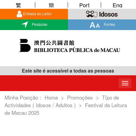
繁
簡
Port
Eng
Entrada do Leitor
Pesquise
Fontes
Este site é acessível a todas as pessoas
Togg
navig
Minha Posição：
Home
>
Promoções
>
Típo de
Actividades ( Idosos / Adultos )
>
Festival da Leitura
de Macau 2025