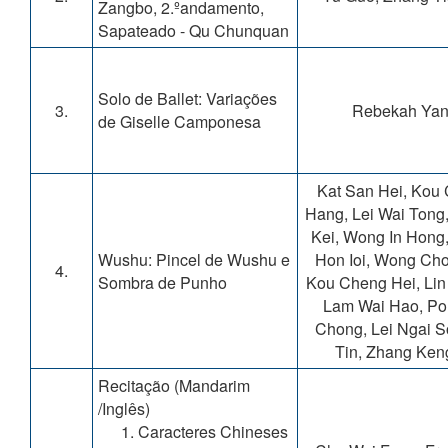
Zangbo, 2.ºandamento,
Sapateado - Qu Chunquan
Solo de Ballet: Variações
3.
Rebekah Ya
de Giselle Camponesa
Kat San Hei, Kou
Hang, Lei Wai Tong,
Kei, Wong In Hong
Wushu: Pincel de Wushu e
Hon Ioi, Wong Cho
4.
Sombra de Punho
Kou Cheng Hei, Lin
Lam Wai Hao, Po
Chong, Lei Ngai S
Tin, Zhang Keng
Recitação (Mandarim
/Inglês)
Caracteres Chineses