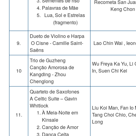
Sementes de riso
Recometa San Jua
Palavras de Mãe
Keng Chon
Lua, Sol e Estrelas
(fragmento)
Dueto de Violino e Harpa
9.
O Cisne - Camille Saint-
Lao Chin Wai , Ieon
Saëns
Trio de Guzheng
Wu Freya Ka Yu, Li
Canção Amorosa de
10
In, Suen Chi Kei
Kangding - Zhou
Chenglong
Quarteto de Saxofones
A Celtic Suite – Gavin
Whitlock
Liu Koi Man, Fan Io
À Meia-Noite em
11.
Tang Choi Chio, Ch
Kinsale
Long
Canção de Amor
Dança Celta