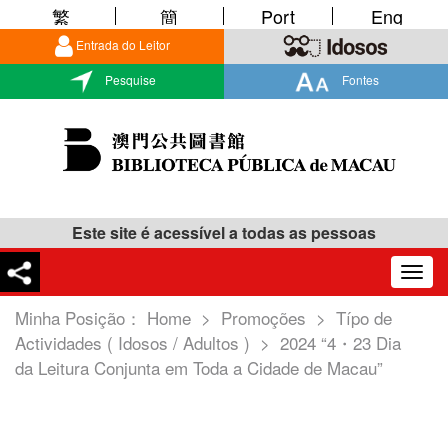
繁
簡
Port
Eng
Entrada do Leitor
Pesquise
Fontes
Este site é acessível a todas as pessoas
Togg
navig
Minha Posição：
Home
>
Promoções
>
Típo de
Actividades ( Idosos / Adultos )
>
2024 “4・23 Dia
da Leitura Conjunta em Toda a Cidade de Macau”