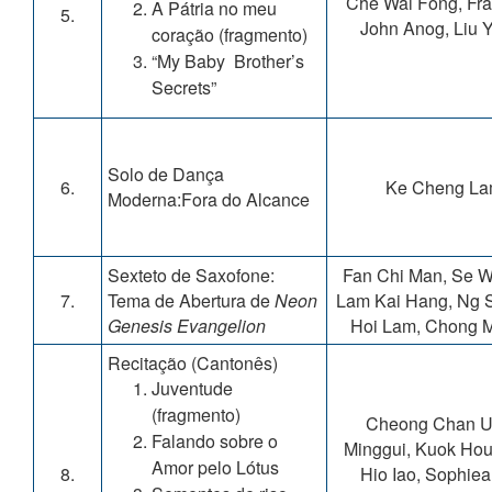
Che Wai Fong, Fra
A Pátria no meu
5.
John Anog, Liu 
coração (fragmento)
“My Baby Brother’s
Secrets”
Solo de Dança
6.
Ke Cheng L
Moderna:Fora do Alcance
Sexteto de Saxofone:
Fan Chi Man, Se W
7.
Tema de Abertura de
Neon
Lam Kai Hang, Ng S
Genesis Evangelion
Hoi Lam, Chong M
Recitação (Cantonês)
Juventude
(fragmento)
Cheong Chan U
Falando sobre o
Minggui, Kuok Hou 
Amor pelo Lótus
8.
Hio Iao, Sophieal