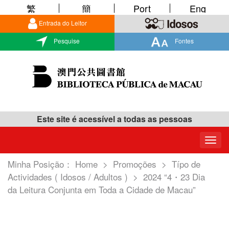
繁
簡
Port
Eng
Entrada do Leitor
Pesquise
Fontes
Este site é acessível a todas as pessoas
Togg
navig
Minha Posição：
Home
>
Promoções
>
Típo de
Actividades ( Idosos / Adultos )
>
2024 “4・23 Dia
da Leitura Conjunta em Toda a Cidade de Macau”