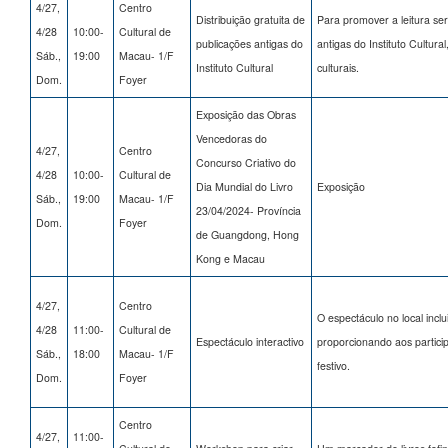
4/27,
Centro
Distribuição gratuita de
Para promover a leitura ser
4/28
10:00-
Cultural de
publicações antigas do
antigas do Instituto Cultural
Sáb.,
19:00
Macau- 1/F
Instituto Cultural
culturais.
Dom.
Foyer
Exposição das Obras
Vencedoras do
4/27,
Centro
Concurso Criativo do
4/28
10:00-
Cultural de
Dia Mundial do Livro
Exposição
Sáb.,
19:00
Macau- 1/F
23/04/2024- Província
Dom.
Foyer
de Guangdong, Hong
Kong e Macau
4/27,
Centro
O espectáculo no local inclu
4/28
11:00-
Cultural de
Espectáculo interactivo
proporcionando aos partici
Sáb.,
18:00
Macau- 1/F
festivo.
Dom.
Foyer
Centro
4/27,
11:00-