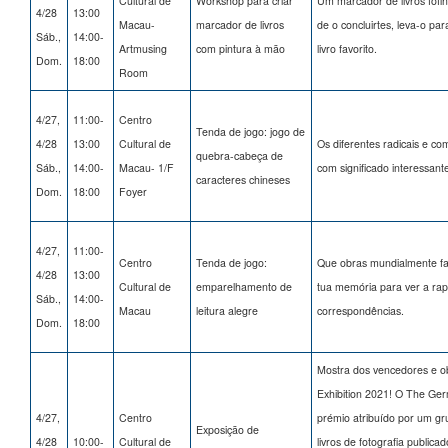
Cultural de
Workshop para criar
Um marcador de livros fofi
4/28
13:00
Macau-
marcador de livros
de o concluirtes, leva-o pa
Sáb.,
14:00-
Artmusing
com pintura à mão
livro favorito.
Dom.
18:00
Room
4/27,
11:00-
Centro
Tenda de jogo: jogo de
4/28
13:00
Cultural de
Os diferentes radicais e 
quebra-cabeça de
Sáb.,
14:00-
Macau- 1/F
com significado interessant
caracteres chineses
Dom.
18:00
Foyer
4/27,
11:00-
Centro
Tenda de jogo:
Que obras mundialmente fam
4/28
13:00
Cultural de
emparelhamento de
tua memória para ver a ra
Sáb.,
14:00-
Macau
leitura alegre
correspondências.
Dom.
18:00
Mostra dos vencedores e o
Exhibition 2021! O The Ge
4/27,
Centro
prémio atribuído por um g
Exposição de
4/28
10:00-
Cultural de
livros de fotografia public