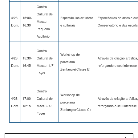
Centro
Cultural de
4/28
15:00-
Espectáculos artísticos
Espectáculos de artes e cul
Macau -
Dom.
16:30
e culturais
Conservatório e das escola
Pequeno
Auditório
Centro
Workshop de
4/28
15:30-
Cultural de
Através da criação artística
porcelana
Dom.
16:45
Macau- 1/F
reforçando o seu interesse n
Zentangle(Classe B)
Foyer
Centro
Workshop de
4/28
17:00-
Cultural de
Através da criação artística
porcelana
Dom.
18:15
Macau- 1/F
reforçando o seu interesse n
Zentangle(Classe C)
Foyer