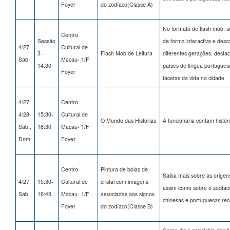
Foyer
do zodíaco(Classe A)
No formato de flash mob, s
Centro
Sessão
de forma interactiva e desc
4/27
Cultural de
3 -
Flash Mob de Leitura
diferentes gerações, destac
Sáb.
Macau- 1/F
14:30
países de língua portugue
Foyer
facetas da vida na cidade.
4/27,
Centro
4/28
15:30-
Cultural de
O Mundo das Histórias
A funcionária contam histór
Sáb.,
16:30
Macau- 1/F
Dom.
Foyer
Centro
Pintura de bolas de
Saiba mais sobre as origen
4/27
15:30-
Cultural de
cristal com imagens
assim como sobre o zodíaco 
Sáb.
16:45
Macau- 1/F
associadas aos signos
chinesas e portuguesas rec
Foyer
do zodíaco(Classe B)