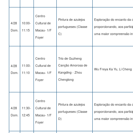
Centro
Pintura de azulejos
Exploração do encanto da c
4/28
10:00-
Cultural de
portugueses (Classe
proporcionando, aos partici
Dom.
11:15
Macau- 1/F
C)
uma maior compreensão inte
Foyer
Centro
Trio de Guzheng
Canção Amorosa de
11:00-
Cultural de
4/28
Wu Freya Ka Yu, Li Cheng 
Kangding - Zhou
Dom.
11:10
Macau- 1/F
Chenglong
Foyer
Centro
Pintura de azulejos
Exploração do encanto da c
4/28
11:30-
Cultural de
portugueses (Classe
proporcionando, aos partici
Dom.
12:45
Macau- 1/F
D)
uma maior compreensão inte
Foyer