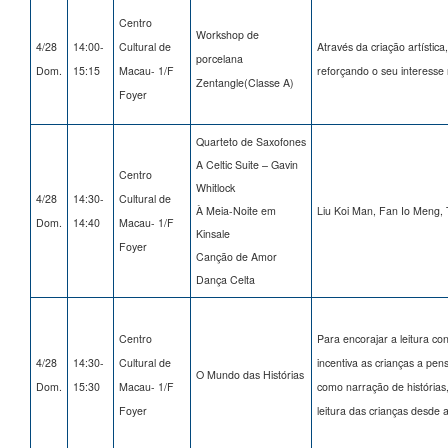
Centro
Workshop de
4/28
14:00-
Cultural de
Através da criação artística
porcelana
Dom.
15:15
Macau- 1/F
reforçando o seu interesse n
Zentangle(Classe A)
Foyer
Quarteto de Saxofones
A Celtic Suite – Gavin
Centro
Whitlock
4/28
14:30-
Cultural de
À Meia-Noite em
Liu Koi Man, Fan Io Meng,
Dom.
14:40
Macau- 1/F
Kinsale
Foyer
Canção de Amor
Dança Celta
Centro
Para encorajar a leitura conj
4/28
14:30-
Cultural de
incentiva as crianças a pe
O Mundo das Histórias
Dom.
15:30
Macau- 1/F
como narração de histórias,
Foyer
leitura das crianças desde 