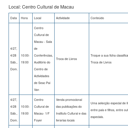
Local: Centro Cultural de Macau
Data
Hora
Local
Actividade
Conteúdo
Centro
Cultural de
Macau - Sala
4/27,
de
4/28
10:00-
Conferências,
Troque a sua ficha classifica
Troca de Livros
Sáb.,
19:00
Auditório do
Troca de Livros
Dom.
Centro de
Actividades
de Seac Pai
Van
4/27,
Centro
Venda promocional
Uma selecção especial de li
4/28
10:00-
Cultural de
das publicações do
entre pais e filhos, entre 
Sáb.,
19:00
Macau- 1/F
Instituto Cultural e das
especiais.
Dom.
Foyer
livrarias locais