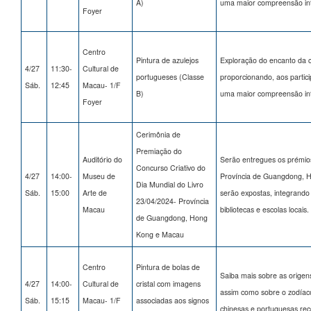
A)
uma maior compreensão inte
Foyer
Centro
Pintura de azulejos
Exploração do encanto da c
4/27
11:30-
Cultural de
portugueses (Classe
proporcionando, aos partici
Sáb.
12:45
Macau- 1/F
B)
uma maior compreensão inte
Foyer
Cerimônia de
Premiação do
Auditório do
Serão entregues os prémios
Concurso Criativo do
4/27
14:00-
Museu de
Província de Guangdong, 
Dia Mundial do Livro
Sáb.
15:00
Arte de
serão expostas, integrando 
23/04/2024- Província
Macau
bibliotecas e escolas locais.
de Guangdong, Hong
Kong e Macau
Centro
Pintura de bolas de
Saiba mais sobre as origen
4/27
14:00-
Cultural de
cristal com imagens
assim como sobre o zodíaco 
Sáb.
15:15
Macau- 1/F
associadas aos signos
chinesas e portuguesas rec