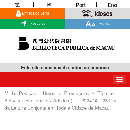
繁
簡
Port
Eng
Entrada do Leitor
Pesquise
Fontes
Este site é acessível a todas as pessoas
Togg
navig
Minha Posição：
Home
>
Promoções
>
Típo de
Actividades ( Idosos / Adultos )
>
2024 “4・23 Dia
da Leitura Conjunta em Toda a Cidade de Macau”