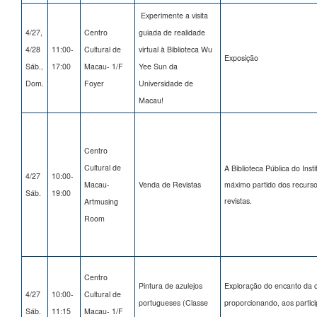
Experimente a visita
4/27,
Centro
guiada de realidade
4/28
11:00-
Cultural de
virtual à Biblioteca Wu
Exposição
Sáb.,
17:00
Macau- 1/F
Yee Sun da
Dom.
Foyer
Universidade de
Macau!
Centro
Cultural de
A Biblioteca Pública do Insti
4/27
10:00-
Macau-
Venda de Revistas
máximo partido dos recurs
Sáb.
19:00
revistas.
Artmusing
Room
Centro
Pintura de azulejos
Exploração do encanto da c
4/27
10:00-
Cultural de
portugueses (Classe
proporcionando, aos partici
Sáb.
11:15
Macau- 1/F