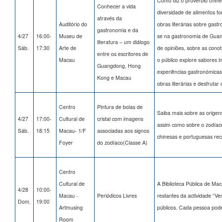
Como diz o provérbio chinê
Conhecer a vida
diversidade de alimentos fo
através da
Auditório do
obras literárias sobre gastr
gastronomia e da
4/27
16:00-
Museu de
se na gastronomia de Guan
literatura – um diálogo
Sáb.
17:30
Arte de
de opiniões, sobre as conot
entre os escritores de
Macau
o público explore sabores
Guangdong, Hong
experiências gastronómicas 
Kong e Macau
obras literárias e desfrutar 
Centro
Pintura de bolas de
Saiba mais sobre as origen
4/27
17:00-
Cultural de
cristal com imagens
assim como sobre o zodíaco 
Sáb.
18:15
Macau- 1/F
associadas aos signos
chinesas e portuguesas rec
Foyer
do zodíaco(Classe A)
Centro
Cultural de
A Biblioteca Pública de Macau
4/28
10:00-
Macau -
Periódicos Livres
restantes da actividade “Ve
Dom.
19:00
Artmusing
públicos. Cada pessoa pode
Room