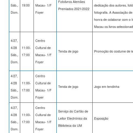
Fotolivros Alemães
Sáb.,
19:00
Macau- 1/F
dedicação dos autores, fotó
Premiados 2021/2022
Dom.
Foyer
fotografia. A Associação d
honra de colaborar com o 
Macau os livros selecciona
4/27,
Centro
4/28
11:00-
Cultural de
Tenda de jogo
Promoção do costume de lei
Sáb.,
17:00
Macau- 1/F
Dom.
Foyer
4/27,
Centro
4/28
11:00-
Cultural de
Tenda de jogo
Jogo em tendinha
Sáb.,
17:00
Macau- 1/F
Dom.
Foyer
4/27,
Centro
Serviço do Cartão de
4/28
11:00-
Cultural de
Leitor Electrónico da
Exposição
Sáb.,
17:00
Macau- 1/F
Biblioteca da UM
Dom.
Foyer