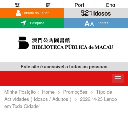
繁
簡
Port
Eng
Entrada do Leitor
Pesquise
Fontes
Este site é acessível a todas as pessoas
Togg
navig
Minha Posição：
Home
>
Promoções
>
Típo de
Actividades ( Idosos / Adultos )
>
2022 “4‧23 Lendo
em Toda Cidade”