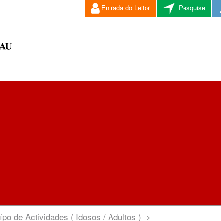
Entrada do Leitor
Pesquise
ípo de Actividades ( Idosos / Adultos )
>