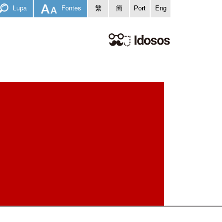
Lupa
Fontes
繁
簡
Port
Eng