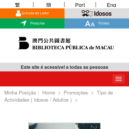
繁
簡
Port
Eng
Entrada do Leitor
Pesquise
Fontes
Este site é acessível a todas as pessoas
Togg
navig
Minha Posição：
Home
>
Promoções
>
Típo de
Actividades ( Idosos / Adultos )
>