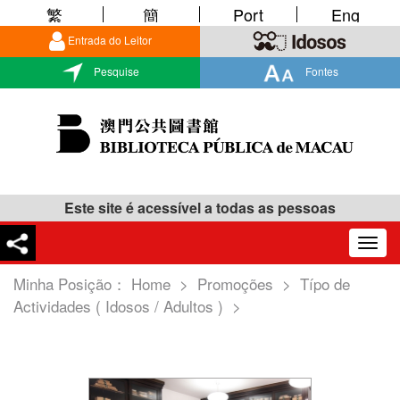
繁
簡
Port
Eng
Entrada do Leitor
Pesquise
Fontes
Este site é acessível a todas as pessoas
Togg
navig
Minha Posição：
Home
>
Promoções
>
Típo de
Actividades ( Idosos / Adultos )
>