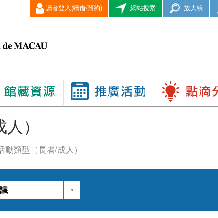
讀者登入(續借/預約)
網站搜索
放大镜
成人）
活動類型（長者/成人）
議