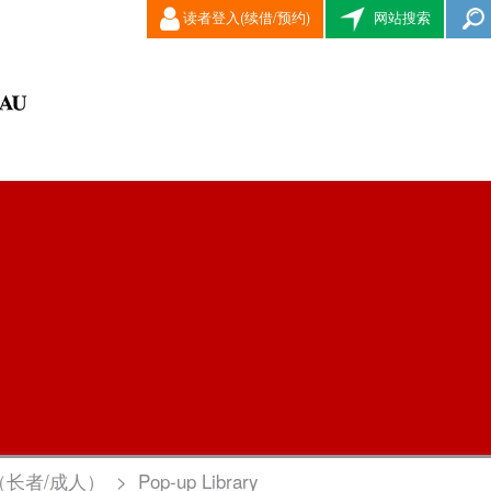
读者登入(续借/预约)
网站搜索
（长者/成人）
>
Pop-up Library