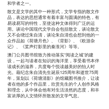
和学者之一。
散文是文学的其中一种形式，文学专指的散文作
品，表达的思想通常有着丰富与圆满的特色，有
易读易写的特性，至使这种文体得到广泛的运
用。谈论中国现代文学自会包括散文，谈论散文
又不会绕过朱自清，谈论朱自清也会想到他的一
众作品如《荷塘月色》、《背影》、《欧游杂
记》、《桨声灯影里的秦淮河》等等。
澳门公共
图书馆致力推动落实“阅读之城”的建
设，一起与读者在
知识的海洋里，享受着书本伴
读成长的滋养，共度每个悦读越美好的怡人时
光。藉
纪念
朱自清先生诞辰125周年和逝世75周
年，策划以《荷塘清影》的馆藏图书推介，让读
者在他的多个作品里，欣赏先生的个人创作风格
和理念，从中体会他有对生活淡然
的
态度，和
丰
富浓厚的人文情怀所
散发的文学气息。