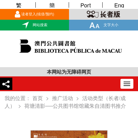
繁
簡
Port
Eng
读者登入(续借/预约)
网站搜索
文字大小
本网站为无障碍网页
Togg
navig
我的位置：
首页
>
推广活动
>
活动类型（长者/成
人）
>
荷塘清影──公共图书馆馆藏朱自清图书推介