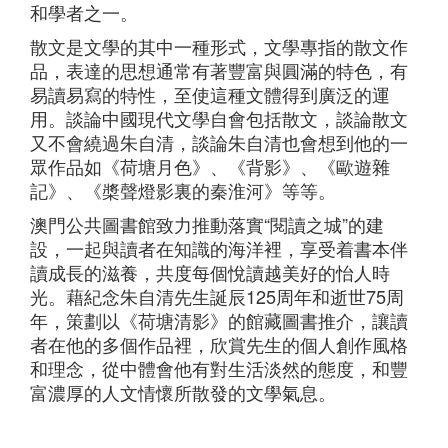
和學者之一。
散文是文學的其中一種形式，文學專指的散文作
品，表達的思想通常有著豐富與圓滿的特色，有
易讀易寫的特性，至使這種文體得到廣泛的運
用。談論中國現代文學自會包括散文，談論散文
又不會繞過朱自清，談論朱自清也會想到他的一
眾作品如《荷塘月色》、《背影》、《歐遊雜
記》、《槳聲燈影裏的秦淮河》等等。
澳門公共
圖書館致力推動落實“閱讀之城”的建
設，一起與讀者在
知識的海洋裡，享受着書本伴
讀成長的滋養，共度每個悅讀越美好的怡人時
光。藉
紀念
朱自清先生誕辰125周年和逝世75周
年，策劃以《荷塘清影》的館藏圖書推介，讓讀
者在他的多個作品裡，欣賞先生的個人創作風格
和理念，從中體會他有對生活淡然
的
態度，和
豐
富濃厚的人文情懷所
散發的文學氣息。