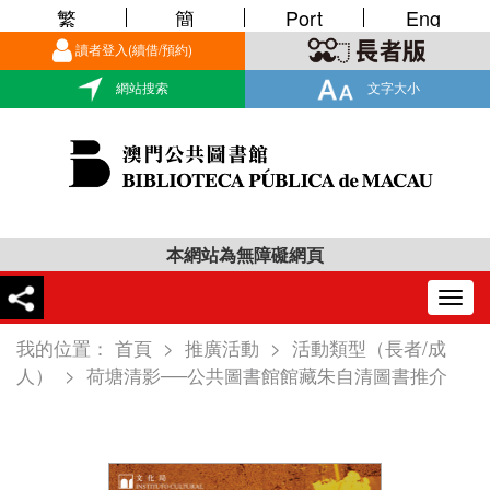
繁
簡
Port
Eng
讀者登入(續借/預約)
網站搜索
文字大小
本網站為無障礙網頁
Togg
navig
我的位置：
首頁
>
推廣活動
>
活動類型（長者/成
人）
>
荷塘清影──公共圖書館館藏朱自清圖書推介