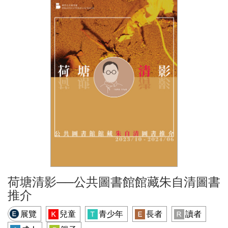
荷塘清影──公共圖書館館藏朱自清圖書
推介
展覽
兒童
青少年
長者
讀者