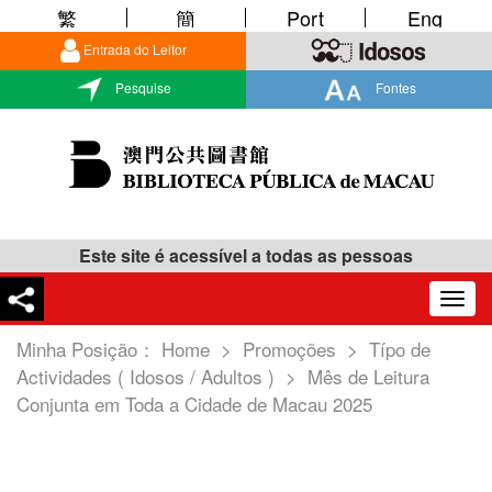
繁
簡
Port
Eng
Entrada do Leitor
Pesquise
Fontes
Este site é acessível a todas as pessoas
Togg
navig
Minha Posição：
Home
>
Promoções
>
Típo de
Actividades ( Idosos / Adultos )
>
Mês de Leitura
Conjunta em Toda a Cidade de Macau 2025