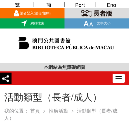
繁
簡
Port
Eng
讀者登入(續借/預約)
網站搜索
文字大小
本網站為無障礙網頁
Togg
navig
活動類型（長者/成人）
我的位置：
首頁
>
推廣活動
>
活動類型（長者/成
人）