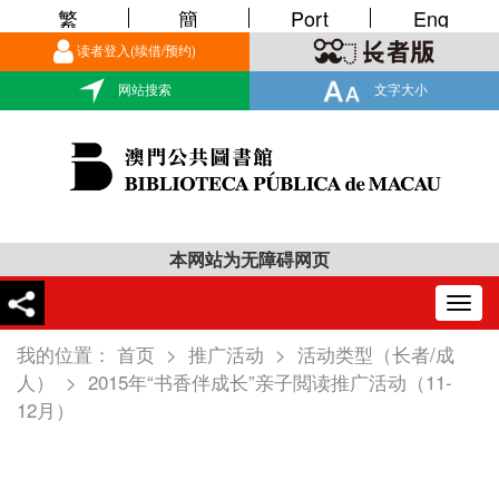
繁
簡
Port
Eng
读者登入(续借/预约)
网站搜索
文字大小
本网站为无障碍网页
Togg
navig
我的位置：
首页
>
推广活动
>
活动类型（长者/成
人）
>
2015年“书香伴成长”亲子閲读推广活动（11-
12月）