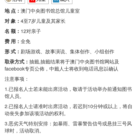
地 点：
澳门中央图书馆总馆儿童室
对 象：
4至7岁儿童及其家长
名 额：
12对亲子
费 用：
全免
形 式：
剧场游戏、故事演说、集体创作、小组创作
取录方式：
抽籤,抽籤结果将于澳门中央图书馆网站及
facebook专页公佈，中籤人士将收到电话讯息以确认
注意事项：
1.已报名人士若未能出席活动，敬请于活动举办前通知图书
馆人员。
2.已报名人士请准时出席活动，若迟到10分钟或以上，将自
动丧失参加该项活动的权利。
3.恶劣天气特别安排：如暴雨、雷暴警告信号或悬挂三号风
球时，活动取消。