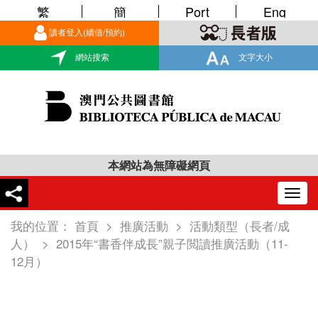
繁
簡
Port
Eng
讀者登入(續借/預約)
網站搜索
文字大小
本網站為無障礙網頁
Togg
navig
我的位置：
首頁
>
推廣活動
>
活動類型（長者/成
人）
>
2015年“書香伴成長”親子閲讀推廣活動（11-
12月）