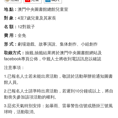
地 點：
澳門中央圖書館總館兒童室
對 象：
4至7歲兒童及其家長
名 額：
12對親子
費 用：
全免
形 式：
劇場遊戲、故事演說、集体創作、小組創作
取錄方式：
抽籤,抽籤結果將於澳門中央圖書館網站及
facebook專頁公佈，中籤人士將收到電話訊息以確認
注意事項：
1.已報名人士若未能出席活動，敬請於活動舉辦前通知圖書
館人員。
2.已報名人士請準時出席活動，若遲到10分鐘或以上，將自
動喪失參加該項活動的權利。
3.惡劣天氣特別安排：如暴雨、雷暴警告信號或懸掛三號風
球時，活動取消。