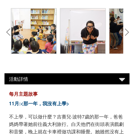
活動詳情
每月主題故事
11月:<那一年，我沒有上學>
不上學，可以做什麼？吉賽兒‧波特7歲的那一年，爸爸
媽媽帶著她前往義大利旅行。白天他們在街頭表演戲劇
和音樂，晚上就在卡車裡做功課和睡覺。她雖然没有上