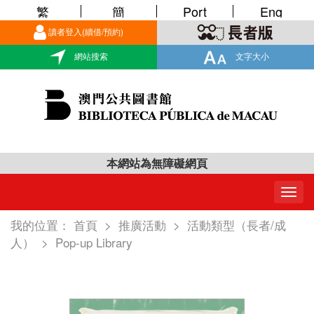
繁
簡
Port
Eng
讀者登入(續借/預約)
網站搜索
文字大小
本網站為無障礙網頁
Togg
navig
我的位置：
首頁
>
推廣活動
>
活動類型（長者/成
人）
>
Pop-up Library