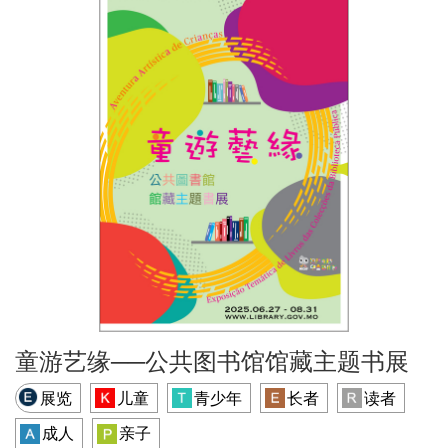
童游艺缘──公共图书馆馆藏主题书展
展览
儿童
青少年
长者
读者
成人
亲子