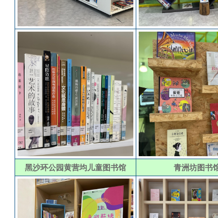
黑沙环公园黄营均儿童图书馆
青洲坊图书