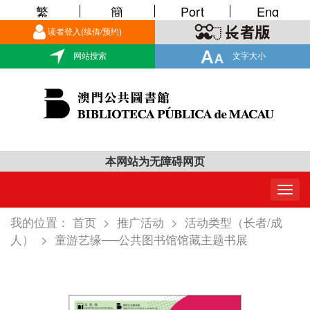
繁
簡
Port
Eng
读者登入(续借/预约)
网站搜索
文字大小
本网站为无障碍网页
Togg
navig
我的位置：
首页
>
推广活动
>
活动类型（长者/成
人）
>
童游艺缘──公共图书馆馆藏主题书展